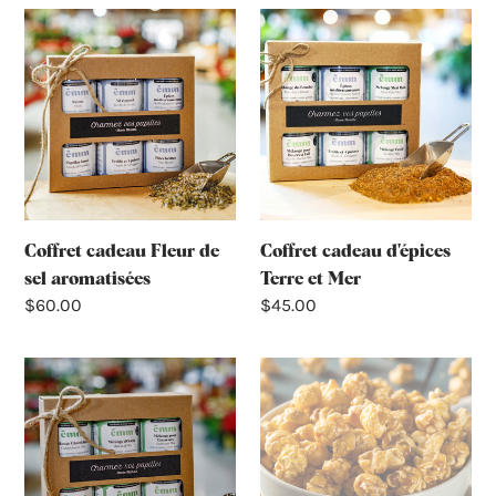
Coffret
Coffret
cadeau
cadeau
Fleur
d'épices
de
Terre
sel
et
aromatisées
Mer
Coffret cadeau Fleur de
Coffret cadeau d'épices
sel aromatisées
Terre et Mer
Prix
$60.00
Prix
$45.00
normal
normal
Coffret
Popcorn
cadeau
caramel
d'épices
et
Tour
Pain
du
d'épices