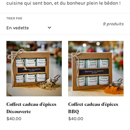
e
cuisine qui sent bon, et du bonheur plein le bédon !
c
TRIER PAR
9 produits
t
Coffret
Coffret
i
cadeau
cadeau
d'épices
d'épices
o
Découverte
BBQ
n
:
Coffret cadeau d'épices
Coffret cadeau d'épices
Découverte
BBQ
Prix
$40.00
Prix
$40.00
normal
normal