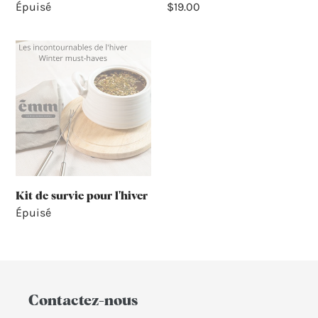
Prix
$19.00
Prix
Épuisé
normal
normal
Kit
de
survie
pour
l'hiver
Kit de survie pour l'hiver
Prix
Épuisé
normal
Contactez-nous