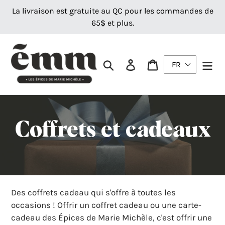
Passer
La livraison est gratuite au QC pour les commandes de
au
65$ et plus.
contenu
Rechercher
Se connecter
Panier
C
Coffrets et cadeaux
o
l
Des coffrets cadeau qui s'offre à toutes les
l
occasions ! Offrir un coffret cadeau ou une carte-
cadeau des Épices de Marie Michèle, c'est offrir une