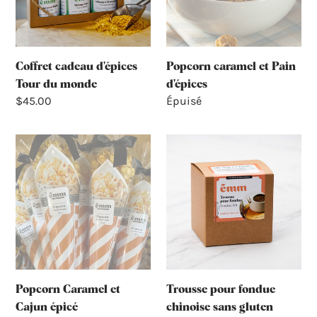
monde
Coffret cadeau d'épices
Popcorn caramel et Pain
Tour du monde
d'épices
Prix
$45.00
Prix
Épuisé
normal
normal
Popcorn
Trousse
Caramel
pour
et
fondue
Cajun
chinoise
épicé
sans
gluten
Trousse pour fondue
Popcorn Caramel et
chinoise sans gluten
Cajun épicé