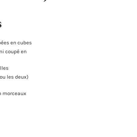
S
upées en cubes
mi coupé en
lles
(ou les deux)
en morceaux