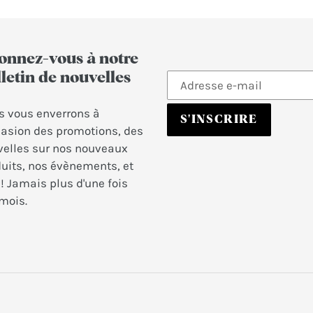
onnez-vous à notre
Inscrivez-
letin de nouvelles
vous
à
 vous enverrons à
S'INSCRIRE
notre
casion des promotions, des
newsletter
elles sur nos nouveaux
uits, nos évènements, et
! Jamais plus d'une fois
mois.