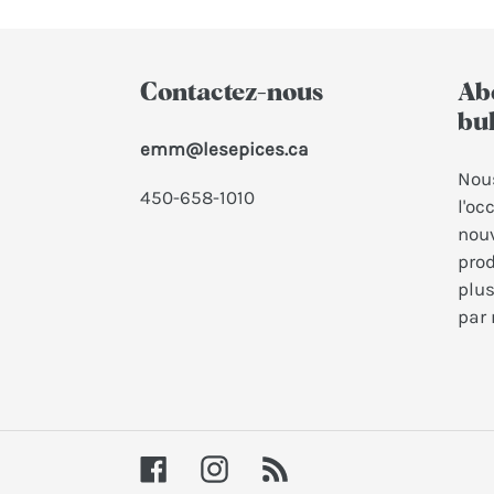
Contactez-nous
Ab
bul
emm@lesepices.ca
Nous
450-658-1010
l'oc
nouv
prod
plus
par 
Facebook
Instagram
RSS