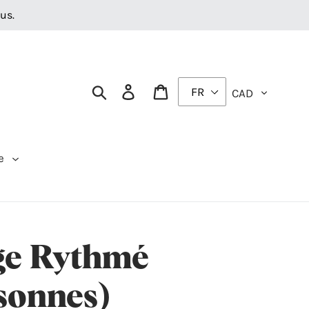
us.
Devise
Rechercher
Se connecter
Panier
e
nge Rythmé
sonnes)