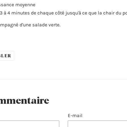
issance moyenne
re 3 à 4 minutes de chaque côté jusqu'à ce que la chair du p
ccompagné d'une salade verte.
ÉPINGLER
GLER
SUR
PINTEREST
ommentaire
E-mail